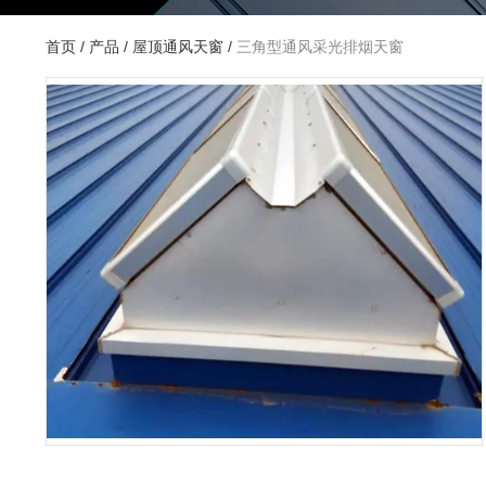
首页
/
产品
/
屋顶通风天窗
/
三角型通风采光排烟天窗