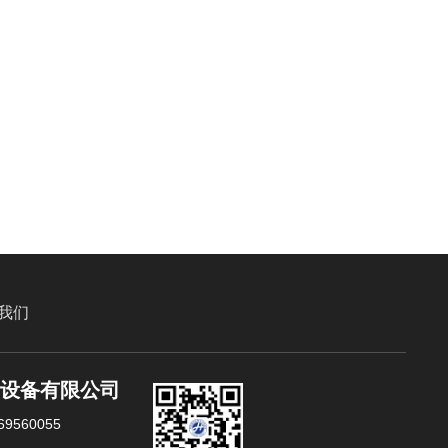
我们
风设备有限公司
9560055