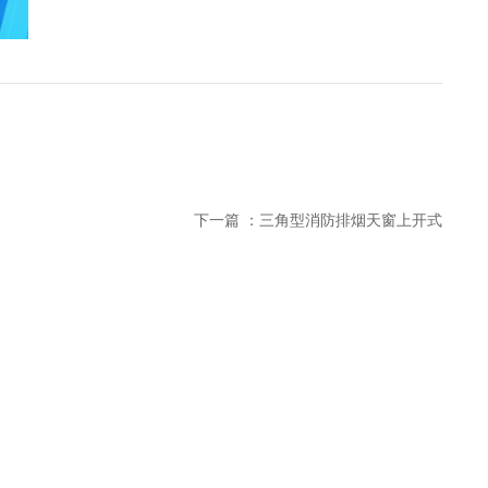
下一篇 ：
三角型消防排烟天窗上开式