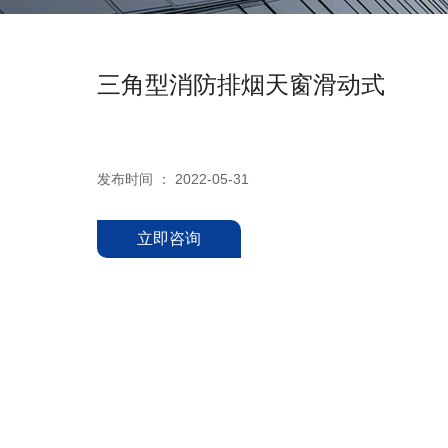
三角型消防排烟天窗滑动式
发布时间 ： 2022-05-31
立即咨询