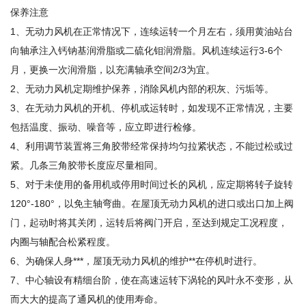
保养注意
1、无动力风机在正常情况下，连续运转一个月左右，须用黄油站台
向轴承注入钙钠基润滑脂或二硫化钼润滑脂。风机连续运行3-6个
月，更换一次润滑脂，以充满轴承空间2/3为宜。
2、无动力风机定期维护保养，消除风机内部的积灰、污垢等。
3、在无动力风机的开机、停机或运转时，如发现不正常情况，主要
包括温度、振动、噪音等，应立即进行检修。
4、利用调节装置将三角胶带经常保持均匀拉紧状态，不能过松或过
紧。几条三角胶带长度应尽量相同。
5、对于未使用的备用机或停用时间过长的风机，应定期将转子旋转
120°-180°，以免主轴弯曲。在屋顶无动力风机的进口或出口加上阀
门，起动时将其关闭，运转后将阀门开启，至达到规定工况程度，
内圈与轴配合松紧程度。
6、为确保人身***，屋顶无动力风机的维护**在停机时进行。
7、中心轴设有精细台阶，使在高速运转下涡轮的风叶永不变形，从
而大大的提高了通风机的使用寿命。