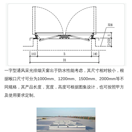
一字型通风采光排烟天窗出于防水性能考虑，其尺寸相对较小，根
据喉口尺寸可分为1000mm、1200mm、1500mm、2000mm等不
同规格，其产品长度，宽度，高度可根据图集设计，也可按照甲方
及使用要求定制。