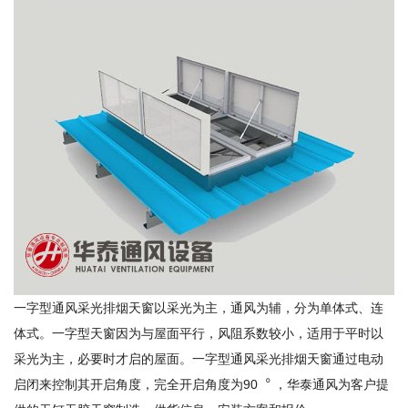
一字型通风采光排烟天窗以采光为主，通风为辅，分为单体式、连
体式。一字型天窗因为与屋面平行，风阻系数较小，适用于平时以
采光为主，必要时才启的屋面。一字型通风采光排烟天窗通过电动
启闭来控制其开启角度，完全开启角度为90︒ ，华泰通风为客户提