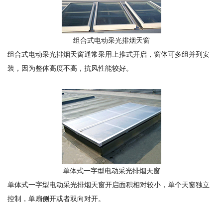
组合式电动采光排烟天窗
组合式电动采光排烟天窗通常采用上推式开启，窗体可多组并列安
装，因为整体高度不高，抗风性能较好。
单体式一字型电动采光排烟天窗
单体式一字型电动采光排烟天窗开启面积相对较小，单个天窗独立
控制，单扇侧开或者双向对开。