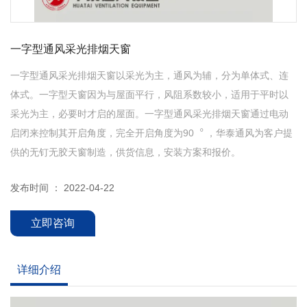
一字型通风采光排烟天窗
一字型通风采光排烟天窗以采光为主，通风为辅，分为单体式、连
体式。一字型天窗因为与屋面平行，风阻系数较小，适用于平时以
采光为主，必要时才启的屋面。一字型通风采光排烟天窗通过电动
启闭来控制其开启角度，完全开启角度为90︒ ，华泰通风为客户提
供的无钉无胶天窗制造，供货信息，安装方案和报价。
发布时间 ： 2022-04-22
立即咨询
详细介绍